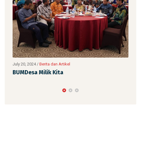
July 20, 2024
/
Berita dan Artikel
June
atan
BUMDesa Milik Kita
Pel
Ma