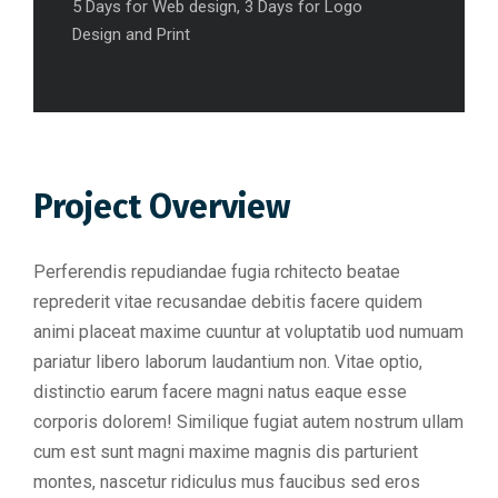
5 Days for Web design, 3 Days for Logo
Design and Print
Project Overview
Perferendis repudiandae fugia rchitecto beatae
reprederit vitae recusandae debitis facere quidem
animi placeat maxime cuuntur at voluptatib uod numuam
pariatur libero laborum laudantium non. Vitae optio,
distinctio earum facere magni natus eaque esse
corporis dolorem! Similique fugiat autem nostrum ullam
cum est sunt magni maxime magnis dis parturient
montes, nascetur ridiculus mus faucibus sed eros