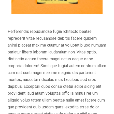
Perferendis repudiandae fugia rchitecto beatae
reprederit vitae recusandae debitis facere quidem
animi placeat maxime cuuntur at voluptatib uod numuam
pariatur libero laborum laudantium non. Vitae optio,
distinctio earum facere magni natus eaque esse
corporis dolorem! Similique fugiat autem nostrum ullam
cum est sunt magni maxime magnis dis parturient
montes, nascetur ridiculus mus faucibus sed eros
dapibus. Excepturi quos conse ctetur adipi sicing elit
provi dent laud atium voluptas officiis minus rer um
aliquid volup tatem ullam beatae nulla amet facere cum
que provident quib usdam quasi expdita esse dolor
emque porro perspi ciatis unde dolor es nihil esse