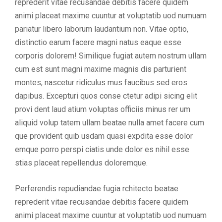
reprederit vitae recusandae debitis facere quidem
animi placeat maxime cuuntur at voluptatib uod numuam
pariatur libero laborum laudantium non. Vitae optio,
distinctio earum facere magni natus eaque esse
corporis dolorem! Similique fugiat autem nostrum ullam
cum est sunt magni maxime magnis dis parturient
montes, nascetur ridiculus mus faucibus sed eros
dapibus. Excepturi quos conse ctetur adipi sicing elit
provi dent laud atium voluptas officiis minus rer um
aliquid volup tatem ullam beatae nulla amet facere cum
que provident quib usdam quasi expdita esse dolor
emque porro perspi ciatis unde dolor es nihil esse
stias placeat repellendus doloremque.
Perferendis repudiandae fugia rchitecto beatae
reprederit vitae recusandae debitis facere quidem
animi placeat maxime cuuntur at voluptatib uod numuam